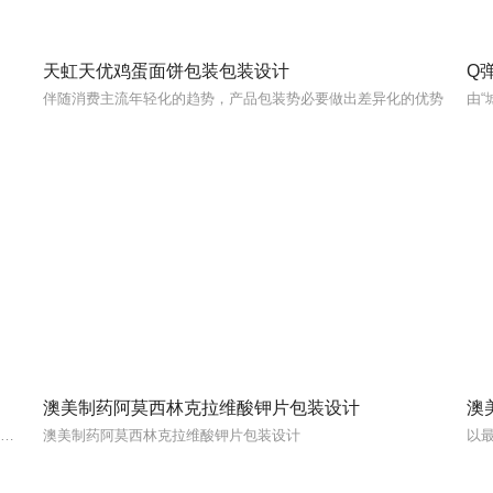
天虹天优鸡蛋面饼包装包装设计
Q
伴随消费主流年轻化的趋势，产品包装势必要做出差异化的优势
澳美制药阿莫西林克拉维酸钾片包装设计
澳
“天虹定制，严选品质”，新款原生竹浆本色高端生活用，细节处增加动感，层次感，也值得一看
澳美制药阿莫西林克拉维酸钾片包装设计
以