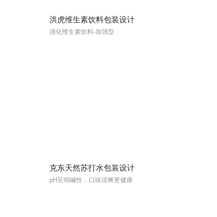
洪虎维生素饮料包装设计
强化维生素饮料-加强型
克东天然苏打水包装设计
pH呈弱碱性，口味清爽更健康