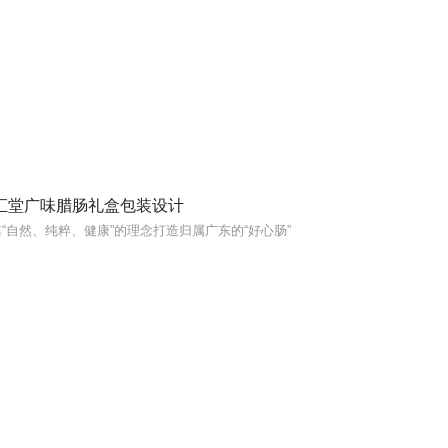
汇堂广味腊肠礼盒包装设计
“自然、纯粹、健康”的理念打造归属广东的“好心肠”