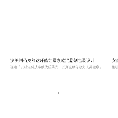
澳美制药奥舒达环酯红霉素乾混悬剂包装设计
安
谨遵「以精湛科技奉献优质药品，以真诚服务致力人类健康」的理念
集
1