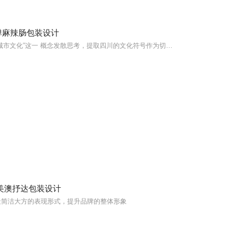
弹麻辣肠包装设计
由“城市文化”这一 概念发散思考，提取四川的文化符号作为切入点，运用IP与四川原生的结合将其拟人化
美澳抒达包装设计
最简洁大方的表现形式，提升品牌的整体形象