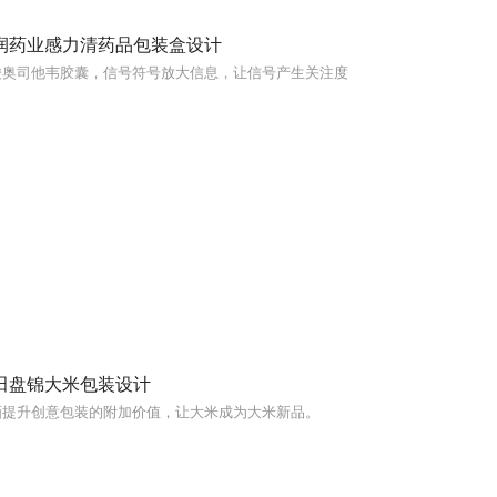
润药业感力清药品包装盒设计
酸奥司他韦胶囊，信号符号放大信息，让信号产生关注度
田盘锦大米包装设计
画提升创意包装的附加价值，让大米成为大米新品。