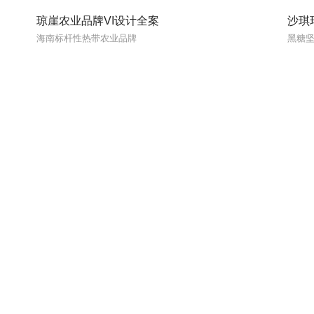
琼崖农业品牌VI设计全案
沙琪
海南标杆性热带农业品牌
黑糖