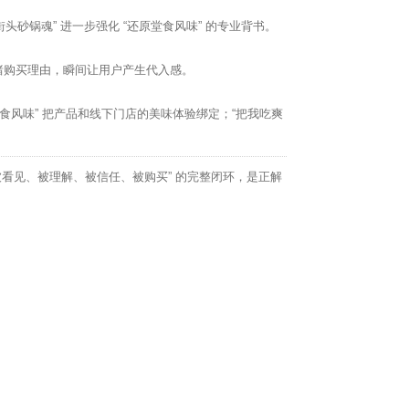
头砂锅魂” 进一步强化 “还原堂食风味” 的专业背书。
绪购买理由，瞬间让用户产生代入感。
食风味” 把产品和线下门店的美味体验绑定；“把我吃爽
被看见、被理解、被信任、被购买” 的完整闭环，是正解