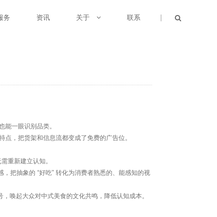
服务
资讯
关于
联系
离也能一眼识别品类。
决策特点，把货架和信息流都变成了免费的广告位。
无需重新建立认知。
，把抽象的 “好吃” 转化为消费者熟悉的、能感知的视
章符号，唤起大众对中式美食的文化共鸣，降低认知成本。