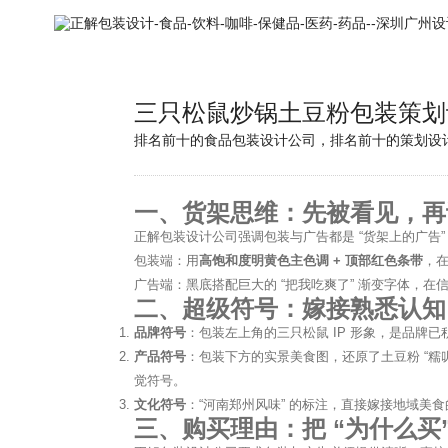
三只松鼠炒锅土豆粉包装策划
排名前十的食品包装设计公司，排名前十的策划设
一、货架思维：先被看见，再
正解包装设计公司强调包装与广告都是 “货架上的广告
包装端：用
高饱和度明黄色主色调 + 顶部红色条带
，在
广告端：黑底搭配巨大的 “把我吃爽了” 渐变字体，
二、超级符号：嫁接熟悉认知
品牌符号
：包装左上角的三只松鼠 IP 形象，是品牌
产品符号
：包装下方的实景美食图，还原了土豆粉 “糯
觉符号。
文化符号
：“河南郑州风味” 的标注，直接嫁接地域美
三、购买理由：把 “为什么买