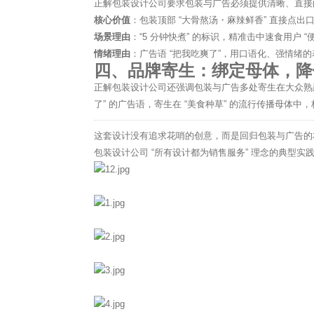
正解包装设计公司要求包装与广告必须提供清晰、直接
核心价值
：包装顶部 “大骨熬汤・麻辣鲜香” 直接点出
场景理由
：“5 分钟快煮” 的标识，精准击中速食用户 “
情绪理由
：广告语 “把我吃爽了”，用口语化、强情
四、品牌寄生：绑定母体，降
正解包装设计公司还强调包装与广告多处寄生在大众熟悉
了” 的广告语，寄生在 “美食种草” 的流行传播母
这套设计没有追求花哨的创意，而是回归包装与广告的本质
包装设计公司 “所有设计都为销售服务” 理念的典型实