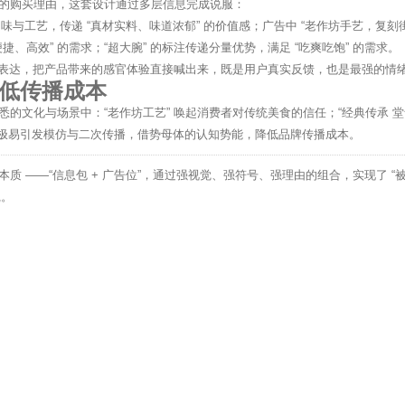
的购买理由，这套设计通过多层信息完成说服：
口味与工艺，传递 “真材实料、味道浓郁” 的价值感；广告中 “老作坊手艺，复刻街
便捷、高效” 的需求；“超大腕” 的标注传递分量优势，满足 “吃爽吃饱” 的需求。
绪的表达，把产品带来的感官体验直接喊出来，既是用户真实反馈，也是最强的情
低传播成本
的文化与场景中：“老作坊工艺” 唤起消费者对传统美食的信任；“经典传承 堂
体中，极易引发模仿与二次传播，借势母体的认知势能，降低品牌传播成本。
 ——“信息包 + 广告位”，通过强视觉、强符号、强理由的组合，实现了 “
践。