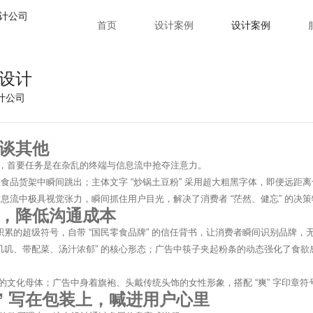
首页
设计案例
设计案例
设计
计公司
谈其他
”，首要任务是在杂乱的终端与信息流中抢夺注意力。
食品货架中瞬间跳出；主体文字 “炒锅土豆粉” 采用超大粗黑字体，即便远距
在信息流中极具视觉张力，瞬间抓住用户目光，解决了消费者 “茫然、健忘” 的
，降低沟通成本
已积累的超级符号，自带 “国民零食品牌” 的信任背书，让消费者瞬间识别品牌，
叽叽、带配菜、汤汁浓郁” 的核心形态；广告中筷子夹起粉条的动态强化了食欲感
食的文化母体；广告中身着旗袍、头戴传统头饰的女性形象，搭配 “爽” 字印
” 写在包装上，喊进用户心里