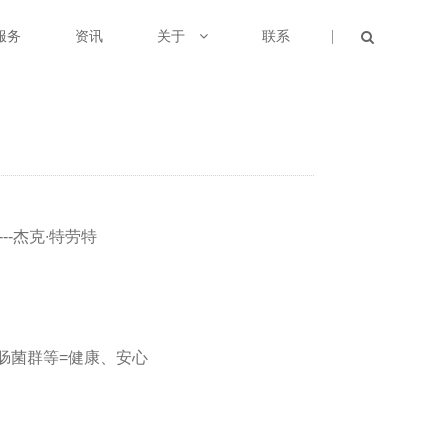
服务
资讯
关于
联系
---杰克∙特劳特
肠菌群等=健康、安心