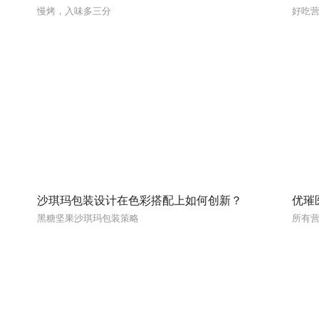
慢烤，入味多三分
好吃
沙琪玛包装设计在色彩搭配上如何创新？
优璀
黑糖坚果沙琪玛包装策略
所有