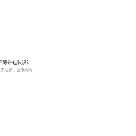
芋薄饼包装设计
脆不油腻，健康烘焙