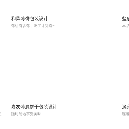
和风薄饼包装设计
盐
薄饼有多薄，吃了才知道~
嘉友薄脆饼干包装设计
澳
本品用于治疗中枢性尿崩症、颅外伤或手术所致暂时性尿崩症、血小板减少症（国外资料）、血友病A、血管性血友病、夜间遗尿症（6岁或6岁以上的患者）；还可用于尿崩症的诊断和鉴别诊断和肾脏浓缩功能试验。
随时随地享受美味