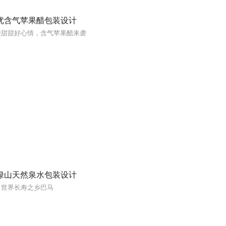
优含气苹果醋包装设计
酸甜甜好心情，含气苹果醋来袭
绿山天然泉水包装设计
自世界长寿之乡巴马