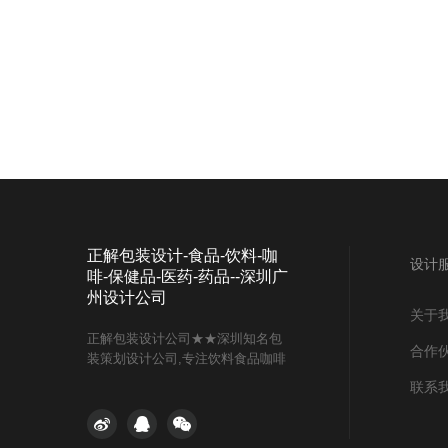
正解包装设计-食品-饮料-咖
设计
啡-保健品-医药-药品--深圳广
州设计公司
关于
正解包装设计公司★★深圳知名包
合作
装策划设计公司,专注饮料食品咖啡
及药品包装设计与VI设计标志设计,
联系
提倡“包装既要卖货，也要建树品牌
价值”,致力于包装创意设计,提供食
品,医药,药品,化妆品,器械,保健品