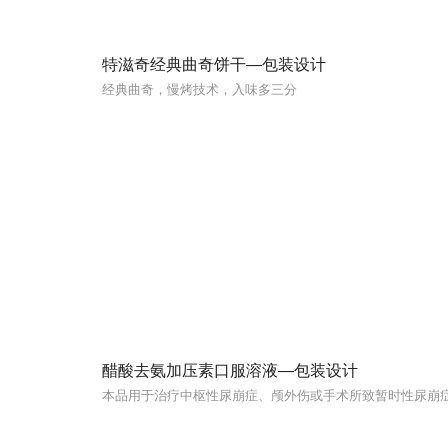
特滋奇经典曲奇饼干—包装设计
经典曲奇，慢烤技术，入味多三分
醋酸去氨加压素口服溶液—包装设计