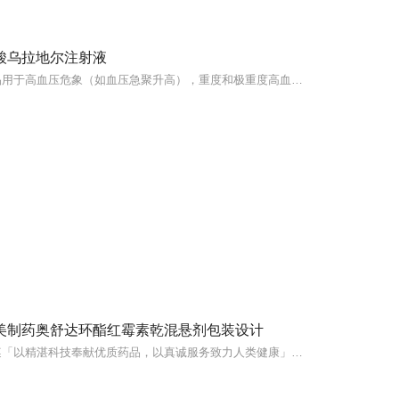
酸乌拉地尔注射液
本品用于高血压危象（如血压急聚升高），重度和极重度高血压，难治性高血，控制围手术期高血压。
美制药奥舒达环酯红霉素乾混悬剂包装设计
谨遵「以精湛科技奉献优质药品，以真诚服务致力人类健康」的理念