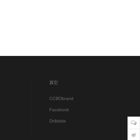
其它
CCBObrand
Facebook
Dribbble