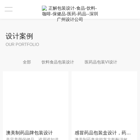
首页
设计案例
设计案例
OUR PORTFOLIO
设计案例
全部
饮料食品包装设计
医药品包装VI设计
服务
资讯
关于
联系
我们是谁
合作伙伴
澳美制药品牌包装设计
感冒药品包装盒设计，药品外盒设计公司
美容养颜保健品，谁用谁知道
澳美制药奥肯能复方氨酚溴敏胶囊包装设计