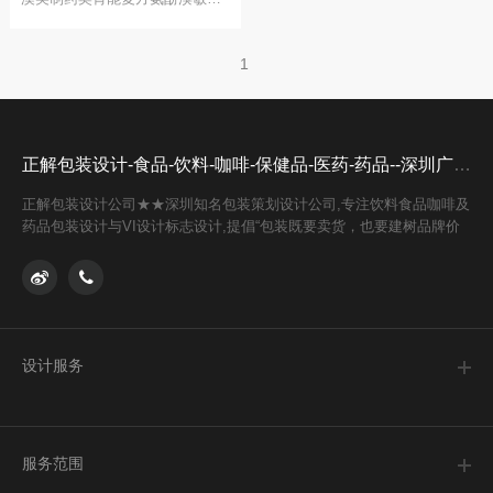
1
正解包装设计-食品-饮料-咖啡-保健品-医药-药品--深圳广州设计公司
正解包装设计公司★★深圳知名包装策划设计公司,专注饮料食品咖啡及
药品包装设计与VI设计标志设计,提倡“包装既要卖货，也要建树品牌价
值”,致力于包装创意设计,提供食品,医药,药品,化妆品,器械,保健品等的
高端包装策划logo标志VI设计公司，是深圳上海广州长沙汕头福州南京
知名的排名前三的包装设计公司
设计服务
关于我们
合作伙伴
服务范围
联系我们