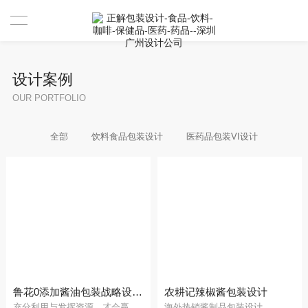
首页
设计案例
设计案例
OUR PORTFOLIO
设计案例
全部
饮料食品包装设计
医药品包装VI设计
服务
资讯
关于
联系
我们是谁
合作伙伴
鲁花0添加酱油包装战略设计拆解
农耕记辣椒酱包装设计
充分利用与发挥资源，才会赢得巨大的竞争优势
海外热销酱制品包装设计